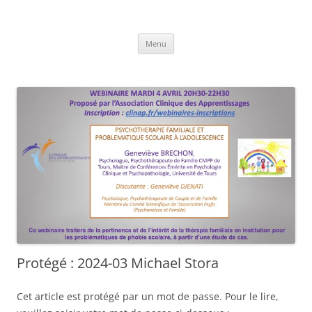
Clinique des Apprentissages
Association CLINAP
Aller
Menu
au
contenu
Protégé : 2024-03 Michael Stora
Cet article est protégé par un mot de passe. Pour le lire,