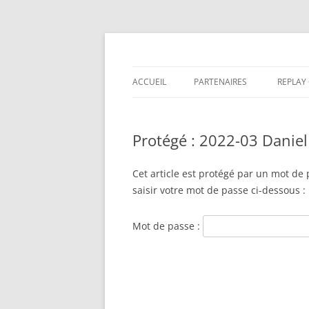
Association CLINAP
Clinique des Appren
ACCUEIL
PARTENAIRES
REPLAY
COLLO
Protégé : 2022-03 Daniel
COLLO
COLLO
Cet article est protégé par un mot de p
saisir votre mot de passe ci-dessous :
COLLO
Mot de passe :