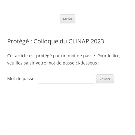
Clinique des Apprentissages
Association CLINAP
Aller
Menu
au
contenu
Protégé : Colloque du CLINAP 2023
Cet article est protégé par un mot de passe. Pour le lire,
veuillez saisir votre mot de passe ci-dessous :
Mot de passe :