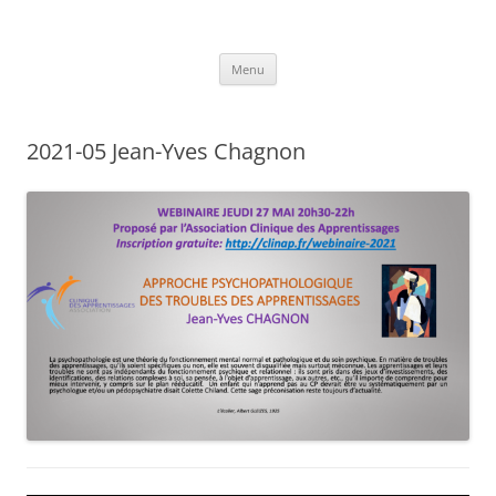
Clinique des Apprentissages
Association CLINAP
Aller
Menu
au
contenu
2021-05 Jean-Yves Chagnon