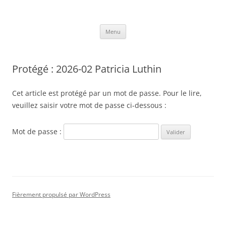
Clinique des Apprentissages
Association CLINAP
Aller
Menu
au
contenu
Protégé : 2026-02 Patricia Luthin
Cet article est protégé par un mot de passe. Pour le lire,
veuillez saisir votre mot de passe ci-dessous :
Mot de passe :
Fièrement propulsé par WordPress